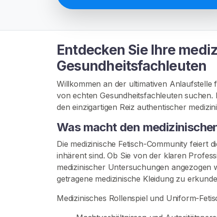
N
S
I
E
S
Entdecken Sie Ihre mediz
I
C
Gesundheitsfachleuten
H
K
Willkommen an der ultimativen Anlaufstelle 
O
S
von echten Gesundheitsfachleuten suchen. B
T
den einzigartigen Reiz authentischer medizin
E
N
Was macht den medizinischen 
L
O
Die medizinische Fetisch-Community feiert d
S
>
inhärent sind. Ob Sie von der klaren Profes
medizinischer Untersuchungen angezogen we
getragene medizinische Kleidung zu erkunde
S
Medizinisches Rollenspiel und Uniform-Fetis
t
a