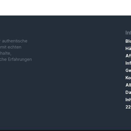
In
r authentische
Bl
 mit echten
Hä
halte,
Af
sche Erfahrungen
In
Ge
Ko
Al
Da
In
22