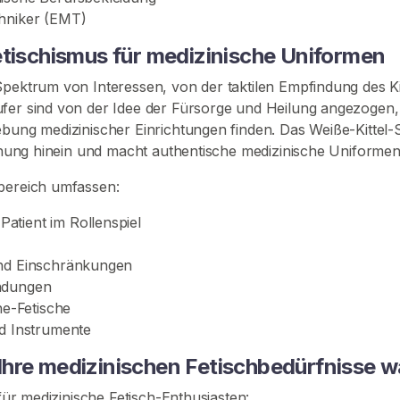
chniker (EMT)
etischismus für medizinische Uniformen
Spektrum von Interessen, von der taktilen Empfindung des Ki
ufer sind von der Idee der Fürsorge und Heilung angezogen
ebung medizinischer Einrichtungen finden. Das Weiße-Kittel
iehung hinein und macht authentische medizinische Uniformen
hbereich umfassen:
atient im Rollenspiel
und Einschränkungen
indungen
e-Fetische
nd Instrumente
hre medizinischen Fetischbedürfnisse w
 für medizinische Fetisch-Enthusiasten: