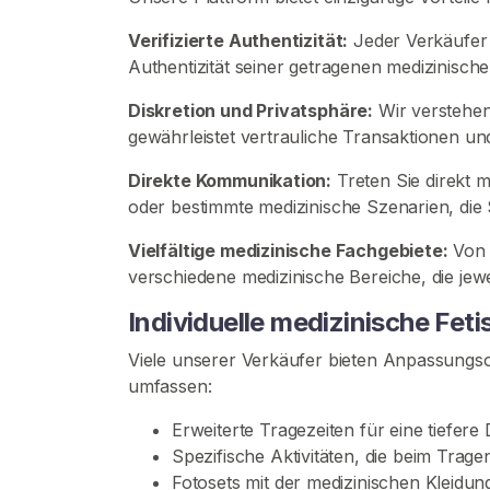
s
Verifizierte Authentizität:
Jeder Verkäufer d
-
Authentizität seiner getragenen medizinische
I
n
Diskretion und Privatsphäre:
Wir verstehen
h
gewährleistet vertrauliche Transaktionen und
a
l
Direkte Kommunikation:
Treten Sie direkt 
t
oder bestimmte medizinische Szenarien, die 
e
Vielfältige medizinische Fachgebiete:
Von 
verschiedene medizinische Bereiche, die jewe
K
r
Individuelle medizinische Fet
a
n
Viele unserer Verkäufer bieten Anpassungsop
k
umfassen:
e
Erweiterte Tragezeiten für eine tiefer
n
Spezifische Aktivitäten, die beim Tra
s
Fotosets mit der medizinischen Kleidu
c