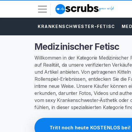
KRANKENSCHWESTER-FETISC
MED
L
o
g
Medizinischer Fetisc
-
I
Willkommen in der Kategorie Medizinischer Fe
n
auf Realität, da unsere verifizierten Verkäuf
und Artikel anbieten. Von getragenen Kittel
R
Rollenspiel-Erlebnissen, entdecken Sie die F
E
intime neue Weise. Unsere Käufer können ei
G
I
erkunden, darunter Fotos, Videos und authen
S
vom sexy Krankenschwester-Ästhetik oder d
T
fühlen, in dieser spezialisierten Kategorie 
R
I
E
R
Tritt noch heute KOSTENLOS bei!
E