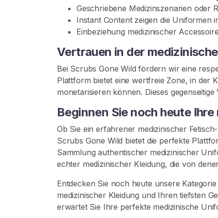
Geschriebene Medizinszenarien oder R
h
Instant Content zeigen die Uniformen i
w
Einbeziehung medizinischer Accessoir
e
s
Vertrauen in der medizinisc
t
Bei Scrubs Gone Wild fördern wir eine respe
e
Plattform bietet eine wertfreie Zone, in de
r
monetarisieren können. Dieses gegenseitige V
-
F
Beginnen Sie noch heute Ihre 
e
t
Ob Sie ein erfahrener medizinischer Fetisch
i
Scrubs Gone Wild bietet die perfekte Plattf
s
Sammlung authentischer medizinischer Unifor
c
echter medizinischer Kleidung, die von denen
Entdecken Sie noch heute unsere Kategorie 
M
medizinischer Kleidung und Ihren tiefsten 
e
erwartet Sie Ihre perfekte medizinische Uni
d