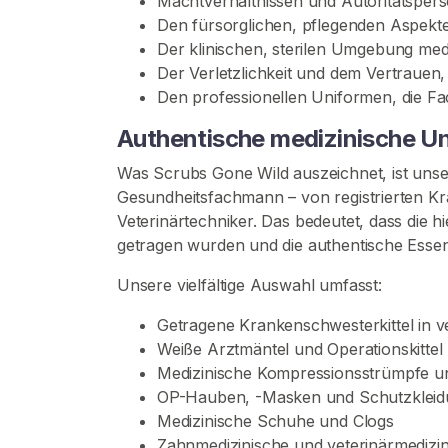
Machtverhältnissen und Autoritätsper
r
Den fürsorglichen, pflegenden Aspekt
t
Der klinischen, sterilen Umgebung med
s
Der Verletzlichkeit und dem Vertrauen,
e
Den professionellen Uniformen, die Fa
i
t
Authentische medizinische U
e
Was Scrubs Gone Wild auszeichnet, ist unser 
Gesundheitsfachmann – von registrierten Kr
S
Veterinärtechniker. Das bedeutet, dass die 
u
getragen wurden und die authentische Esse
c
h
Unsere vielfältige Auswahl umfasst:
e
Getragene Krankenschwesterkittel in v
n
Weiße Arztmäntel und Operationskittel
S
Medizinische Kompressionsstrümpfe u
i
OP-Hauben, -Masken und Schutzkleid
e
Medizinische Schuhe und Clogs
n
Zahnmedizinische und veterinärmedizi