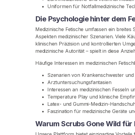
a
Uniformen für Notfallmedizinische Te
c
h
Die Psychologie hinter dem F
V
Medizinische Fetische umfassen ein breites 
e
Aspekten medizinischer Szenarien. Viele Kä
r
klinischen Präzision und kontrollierten Umg
k
medizinische Autorität – spielt in diese Anz
ä
u
Häufige Interessen im medizinischen Fetisc
f
e
Szenarien von Krankenschwester und P
r
Arztuntersuchungsfantasien
n
Interessen an medizinischen Fesseln 
Temperature Play und klinische Empf
Latex- und Gummi-Medizin-Handschuh
S
Faszination für medizinische Geräte u
c
r
Warum Scrubs Gone Wild für I
u
b
Unsere Plattform bietet einzigartige Vorteile