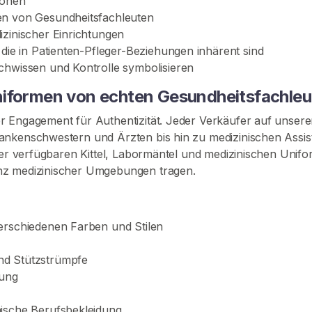
sonen
en von Gesundheitsfachleuten
izinischer Einrichtungen
 die in Patienten-Pfleger-Beziehungen inhärent sind
chwissen und Kontrolle symbolisieren
niformen von echten Gesundheitsfachle
Engagement für Authentizität. Jeder Verkäufer auf unserer Pl
ankenschwestern und Ärzten bis hin zu medizinischen Assi
hier verfügbaren Kittel, Labormäntel und medizinischen Unif
nz medizinischer Umgebungen tragen.
erschiedenen Farben und Stilen
nd Stützstrümpfe
ung
nische Berufsbekleidung