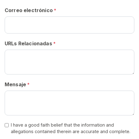
G
Correo electrónico
I
*
S
T
R
A
R
URLs Relacionadas
*
S
E
G
R
A
T
I
S
Mensaje
*
>
I
n
i
I have a good faith belief that the information and
allegations contained therein are accurate and complete.
c