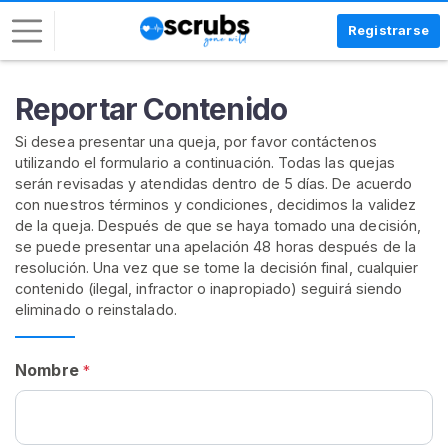
Registrarse
I
Reportar Contenido
n
Si desea presentar una queja, por favor contáctenos
i
utilizando el formulario a continuación. Todas las quejas
c
serán revisadas y atendidas dentro de 5 días. De acuerdo
i
con nuestros términos y condiciones, decidimos la validez
a
de la queja. Después de que se haya tomado una decisión,
r
se puede presentar una apelación 48 horas después de la
S
resolución. Una vez que se tome la decisión final, cualquier
e
contenido (ilegal, infractor o inapropiado) seguirá siendo
eliminado o reinstalado.
s
i
ó
Nombre
*
n
R
E