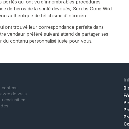
ubs portés qui ont vu d'innombrables procédures
sence de héros de la santé dévoués, Scrubs Gone Wild
u authentique de fétichisme d'infirmière.
 qui ont trouvé leur correspondance parfaite dans
Votre vendeur préféré suivant attend de partager ses
r du contenu personnalisé juste pour vous.
In
e contenu
Bl
 avec de vrais
F
u exclusif en
Pr
t des
Pr
Pr
Co