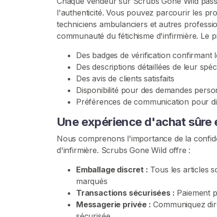
Chaque vendeur sur Scrubs Gone Wild passe 
r
l'authenticité. Vous pouvez parcourir les pro
u
techniciens ambulanciers et autres professi
b
communauté du fétichisme d'infirmière. Le pr
s
Des badges de vérification confirmant 
F
Des descriptions détaillées de leur spéc
é
Des avis de clients satisfaits
t
Disponibilité pour des demandes perso
i
Préférences de communication pour dis
c
h
Une expérience d'achat sûre e
e
Nous comprenons l'importance de la confidenti
D
d'infirmière. Scrubs Gone Wild offre :
'
i
Emballage discret :
Tous les articles 
n
marqués
f
Transactions sécurisées :
Paiement pr
i
Messagerie privée :
Communiquez dire
r
sécurisée