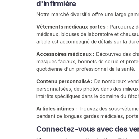
d'infirmière
v
e
Notre marché diversifié offre une large gamme
n
Vêtements médicaux portés :
Parcourez de
d
médicaux, blouses de laboratoire et chaussur
e
article est accompagné de détails sur la duré
u
r
Accessoires médicaux :
Découvrez des cha
s
masques faciaux, bonnets de scrub et protect
quotidienne d'un professionnel de la santé.
C
o
Contenu personnalisé :
De nombreux vendeur
n
personnalisées, des photos dans des milieu
t
intérêts spécifiques dans le domaine du fétic
e
Articles intimes :
Trouvez des sous-vêtement
n
pendant de longues gardes médicales, portant
u
S
Connectez-vous avec des ven
c