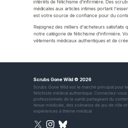
intérêts de fétichisme d'infirmière. Des scr
i
médicales aux articles intimes portant l'es
c
est votre source de confiance pour du conten
a
Rejoignez des milliers d'acheteurs satisfaits
R
notre catégorie de fétichisme d'infirmière. 
E
vêtements médicaux authentiques et de crée
C
H
E
R
C
H
E
R
Scrubs Gone Wild
© 2026
Scrubs Gone Wild est le marché principal pour l
fétichiste médical authentique. Connectez-vous
professionnels de la santé partageant du conten
tenue médicale, des scénarios de jeu de rôle e
expériences à thème médical.
C
o