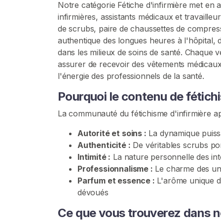
Notre catégorie Fétiche d'infirmière met en a
c
infirmières, assistants médicaux et travaill
u
de scrubs, paire de chaussettes de compress
e
authentique des longues heures à l'hôpital, d
i
dans les milieux de soins de santé. Chaque
l
assurer de recevoir des vêtements médicaux
l'énergie des professionnels de la santé.
P
Pourquoi le contenu de fétichis
a
r
La communauté du fétichisme d'infirmière ap
c
Autorité et soins :
La dynamique puissa
o
Authenticité :
De véritables scrubs por
u
Intimité :
La nature personnelle des int
r
Professionnalisme :
Le charme des uni
i
Parfum et essence :
L'arôme unique de
r
dévoués
l
e
Ce que vous trouverez dans no
s