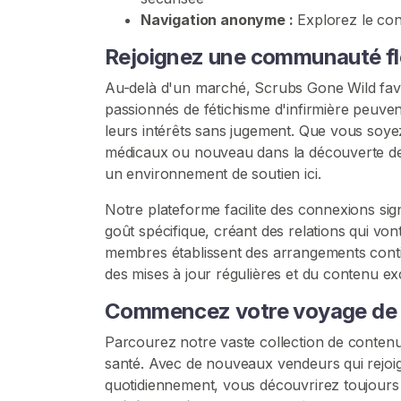
m
Navigation anonyme :
Explorez le cont
i
è
Rejoignez une communauté flo
r
Au-delà d'un marché, Scrubs Gone Wild fav
e
passionnés de fétichisme d'infirmière peuve
leurs intérêts sans jugement. Que vous soy
F
médicaux ou nouveau dans la découverte de l
é
un environnement de soutien ici.
t
i
Notre plateforme facilite des connexions sig
c
goût spécifique, créant des relations qui vo
h
membres établissent des arrangements conti
i
des mises à jour régulières et du contenu exc
s
m
Commencez votre voyage de fé
e
Parcourez notre vaste collection de contenu 
M
santé. Avec de nouveaux vendeurs qui rejoign
é
quotidiennement, vous découvrirez toujour
d