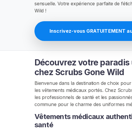
E
sensuelle. Votre expérience parfaite de fét
Z
Wild !
-
V
O
U
Inscrivez-vous GRATUITEMENT auj
S
G
R
A
T
Découvrez votre paradis u
U
I
chez Scrubs Gone Wild
T
E
M
Bienvenue dans la destination de choix pour 
E
les vêtements médicaux portés. Chez Scrub
N
les professionnels de santé et les passionné
T
>
commune pour le charme des uniformes médica
Vêtements médicaux authentiq
santé
A
c