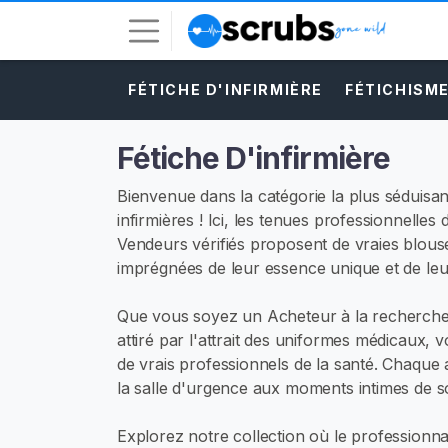
FÉTICHE D'INFIRMIÈRE
FÉTICHISM
C
o
n
Fétiche D'infirmière
n
e
Bienvenue dans la catégorie la plus séduisa
x
infirmières ! Ici, les tenues professionnelles
i
Vendeurs vérifiés proposent de vraies blouse
o
imprégnées de leur essence unique et de leu
n
Que vous soyez un Acheteur à la recherche de
I
attiré par l'attrait des uniformes médicaux,
N
de vrais professionnels de la santé. Chaque 
S
C
la salle d'urgence aux moments intimes de so
R
I
Explorez notre collection où le professionna
V